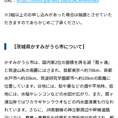
URL：
https://forms.gle/4mLShdoQ6CRHMmnk9
※3組以上のお申し込みがあった場合は抽選とさせていた
だきますのであらかじめご了承ください。
【茨城県かすみがうら市について】
かすみがうら市は、国内第2位の面積を誇る湖「霞ヶ浦」
と筑波山系の南麓にはさまれ、首都東京へ約70km、県都
水戸市へ約30km、筑波研究学園都市へ約10kmの距離に
位置しています。台地には、梨や栗などの畑や平地林、低
地には、水稲やレンコンなどの水田が広がり、また、霞ヶ
浦沿岸ではワカサギやシラウオなどの内水面漁業も行なわ
れています。さらに、JR常磐線の神立駅周辺や幹線道路
沿いでは、商業・業務系や住居系の市街地が形成され、都