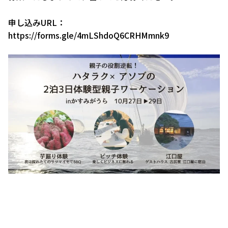
申し込みURL：
https://forms.gle/4mLShdoQ6CRHMmnk9