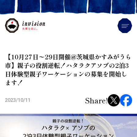
Me
【10月27日〜29日開催@茨城県かすみがうら
市】親子の役割逆転！ハタラク
アソブの2泊3
日体験型親子ワーケーションの募集を開始し
ます！
Share!
2023/10/11