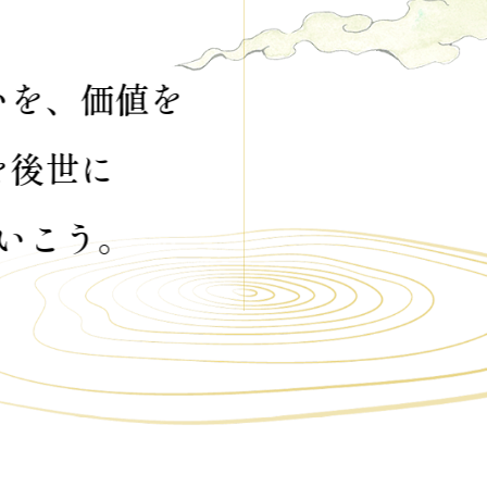
今こそ、想いを、価値を
おダシを後世に
つないでいこう。