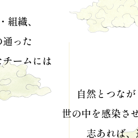
志・事業・組織、
一本筋の通った
心の宿る粋なチームには
自然とつながりが生まれ
世の中を感染させる力がある。
志あれば、道あり。