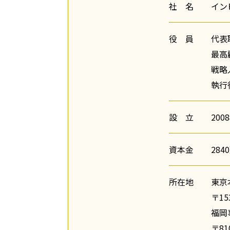
社 名
イン
役 員
代表
最高
戦略
執行
設 立
200
資本金
284
所在地
東京
〒15
福岡
〒81