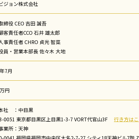
ビジョン株式会社
取締役 CEO 吉田 誠吾
顧客責任者CCO 石井 雄太郎
人事責任者 CHRO 貞光 智菜
役員・営業本部長 佐々木 大地
8年7月
0万円
本社 ：中目黒
3-0051 東京都目黒区上目黒1-3-7 VORT代官山3F
行き方はこ
事業所：天神
0-0041 福岡県福岡市中央区大名2-7-27 シティ18天神ビル7階 Zero