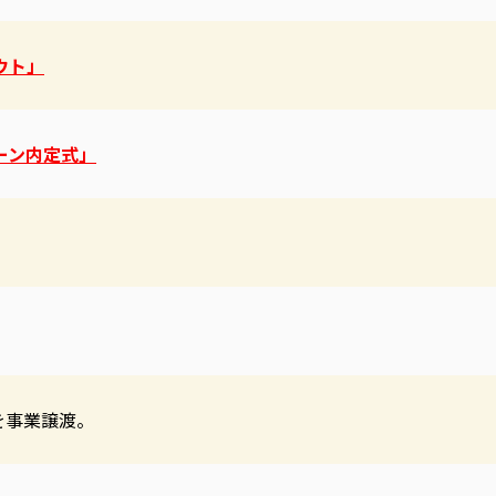
アウト」
ローン内定式」
を事業譲渡。