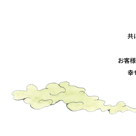
共
お客様
幸