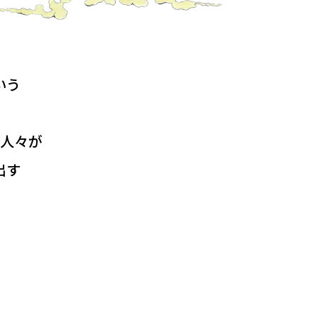
いう
の人々が
出す