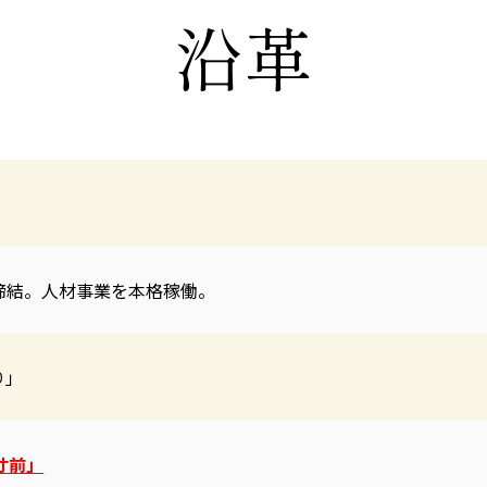
沿革
締結。人材事業を本格稼働。
り」
ト寸前」