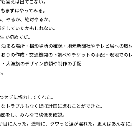
ても答えは出てこない。
でもまずはやってみる。
も、やるか、絶対やるか。
事をしていたかもしれない。
人生で初めてだ。
・泊まる場所・撮影場所の確保・地元新聞社やテレビ局への取
しおりの作成・交通機関の下調べやチケットの手配・現地での
）・大漁旗のデザイン依頼や制作の手配
た。
。
つせずに協力してくれた。
きなトラブルもなくほぼ計画に進むことができた。
撮影をし、みんなで映像を確認。
顔が目に入った。途端に、グワっと涙が溢れた。思えばあんなに