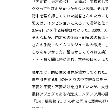
「内定式 東京の会社 気仙沼」で検索し
ググっても答えが見つからないお題。それ
背中を強く押してくれた誠吾さんのために
思えば、インビジョンに入るまで漫然と仕
0から何かを作る経験はなかった。32歳、
そんな私が、内定式の企画・朝昼晩の食事
さんの手配・タイムスケジュールの作成・
ちゃんキツかった。誰もかしてくれねぇ笑
・・・瞬く間に時が流れ、本番の日を迎え
現地では、同級生の澤井が協力してくれた
夏を引きずる9月の日照りの中で嫌な顔を一
不安と不安と不安だけを抱えていたが、大
最終アジェダである内定式コンテンツ用の
『OK！撮影終了。』の声と同時に澤井の