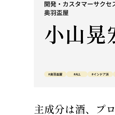
#奥羽盃屋
#ALL
#インドア派
主成分は酒、プ