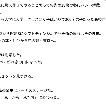
に燃え尽きてやろうと思って矢先の18歳の冬にバンド解散。
た。
る大学に入学。クラスは女子ばかりで360度男子だった高校
SからPOPSにシフトチェンジ。でも夭逝の憧れはそのまま。
、杜の都・仙台から花の都・東京へ。
街は崩壊した。
すべてがれきの山になった。
ムセットを見つける。
以降の余生はボーナスステージだ。
が「私」から「私たち」に変わった。