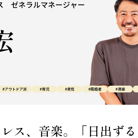
#アウトドア派
#育児
#男性
#既婚者
#酒豪
ロレス、音楽。「日出ずる