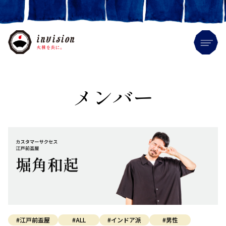
Me
メンバー
#江戸前盃屋
#ALL
#インドア派
#男性