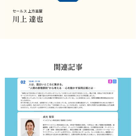
セールス
上方盃屋
川上 達也
関連記事