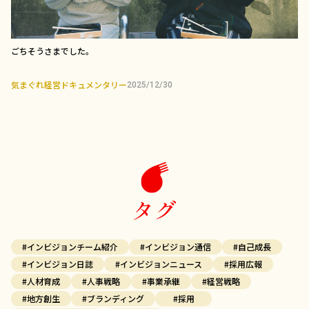
ごちそうさまでした。
気まぐれ経営ドキュメンタリー
2025/12/30
タグ
#インビジョンチーム紹介
#インビジョン通信
#自己成長
#インビジョン日誌
#インビジョンニュース
#採用広報
#人材育成
#人事戦略
#事業承継
#経営戦略
#地方創生
#ブランディング
#採用