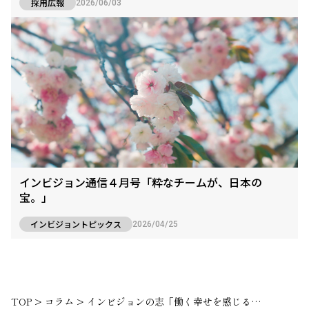
採用広報
2026/06/03
インビジョン通信４月号「粋なチームが、日本の
宝。」
インビジョントピックス
2026/04/25
TOP
>
コラム
>
インビジョンの志「働く幸せを感じるかっこいい大人を増やす」