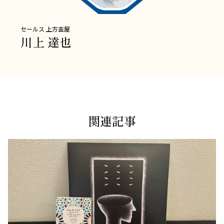
セールス
上方盃屋
川上 達也
関連記事