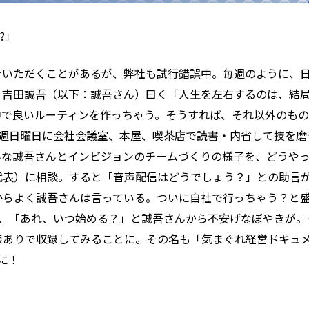
?」
をいただくことがあるが、弊社も試行錯誤中。毎週のように、
・吉田誠吾（以下：誠吾さん）曰く「人生を左右するのは、結
中で良いルーティンを作っちゃう。そうすれば、それ以外のも
週日曜日に会社会議室、本屋、喫茶店で読書・内省して技を磨き
んな誠吾さんとインビジョンのチームづくりの様子を、どうや
・代表）に相談。すると「音声配信はどうでしょう？」との助言
からよく誠吾さんは言っている。ついに自社で行っちゃう？と
日、「あれ、いつ始める？」と誠吾さんから不安げなぼやきが。
線ありで収録してみることに。その名も「気まぐれ経営ドキュ
に！