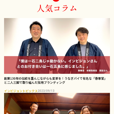
人気コラム
創業130年の伝統を重んじながらも変革を！うなぎパイで有名な「春華堂」
と二人三脚で取り組んだ採用ブランディング￼
インビジョントピックス
2023/09/13