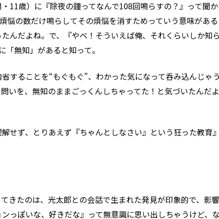
・11歳）に『除夜の鐘ってなんで108回鳴らすの？』って聞
の煩悩の数だけ鳴らしてその煩悩を消すためっていう意味があ
ったんだよね。
で、『やべ！そういえば俺、それくらいしか知
つに「無知」があると知って。
省することを“もぐもぐ”、わかった気になって呑み込んじゃう
な問いを、無知のままごっくんしちゃってた！
と気づいたんだ
理解せず、とりあえず『ちゃんとしなさい』という狂った教育
ってきたのは、光太郎との会話で生まれた発見が印象的で、影
ョンっぽいな、好きだな』って無意識に思い出しちゃうけど、