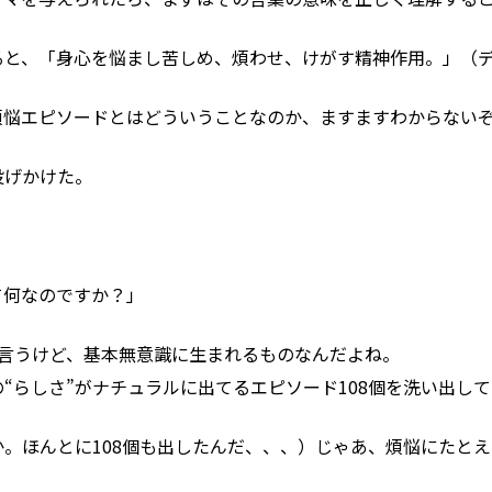
ると、
「
身心
を
悩まし
苦しめ
、
煩わせ
、けがす
精神
作用
。」（
煩悩エピソードとはどういうことなのか、ますますわからない
投げかけた。
て何なのですか？」
て言うけど、基本無意識に生まれるものなんだよね。
の“らしさ”がナチュラルに出てるエピソード108個
を洗い出して
。ほんとに108個も出したんだ、、、）じゃあ、煩悩にたと