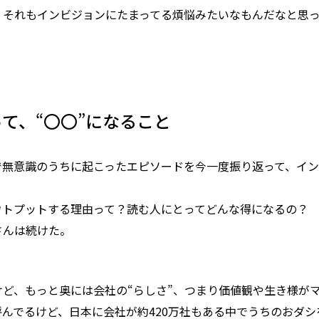
。それもインビジョンにたまってる煩悩みたいなもんだなと思
って、
“
〇〇
”
になること
無意識のうちに起こったエピソードを今一度振り返って、イン
ウトプットする理由って？読む人にとってどんな得になるの？
さんは続けた。
けど、もっと奥には会社の
“らしさ”
、つまり価値観や生き様が
呼んでるけど、日本に会社が約420万社もある中でうちのおダ