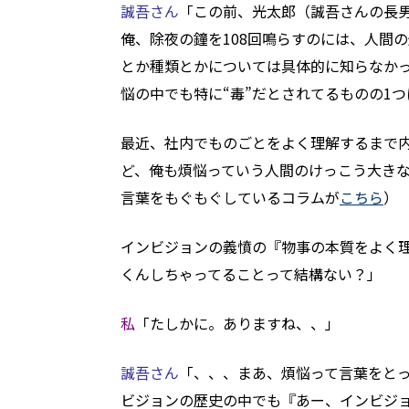
誠吾さん
「この前、光太郎（誠吾さんの長男
俺、除夜の鐘を108回鳴らすのには、人間
とか種類とかについては具体的に知らなか
悩の中でも特に“毒”だとされてるものの1
最近、社内でものごとをよく理解するまで内
ど、俺も煩悩っていう人間のけっこう大き
言葉をもぐもぐしているコラムが
こちら
）
インビジョンの義憤の『物事の本質をよく
くんしちゃってることって結構ない？」
私
「たしかに。ありますね、、」
誠吾さん
「、、、まあ、煩悩って言葉をと
ビジョンの歴史の中でも『あー、インビジ