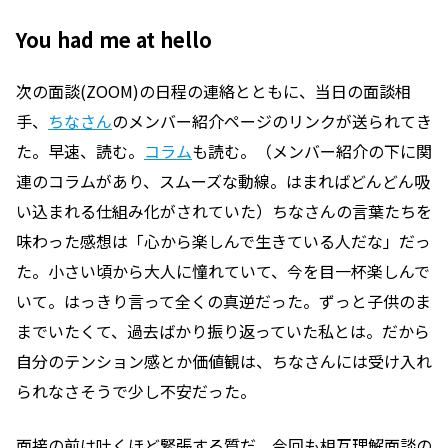
You had me at hello
次の面談(ZOOM)の日程の連絡とともに、当日の面談相
手、
ちなさん
のメンバー紹介ページのリンクが送られてき
た。早速、読む。
コラム
も読む。（メンバー紹介の下に関
連のコラムがあり、スムーズな動線。はまればどんどん吸
い込まれる仕組み化がされていた）ちなさんの言葉たちを
味わった感想は「心から楽しんで生きている人だな」だっ
た。小さい頃から大人に憧れていて、今を目一杯楽しんで
いて。はっきり言って全くの真逆だった。ずっと子供のま
までいたくて、過去ばかり振り返っていた私とは。だから
自分のテンション感とか価値観は、ちなさんには受け入れ
られなさそうで少し不安だった。
面接の前は吐くほど緊張する質だ。今回も相互理解面談の