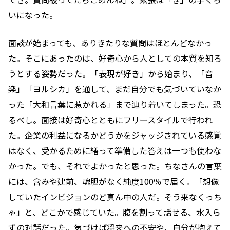
いになった。
面談が始まっても、ありきたりな質問はほとんどなかっ
た。そこにあったのは、好奇心から人としての本質を知ろ
うとする姿勢だった。「表現が好き」から始まり、「音
楽」「ヨルシカ」を通して、まだ自分でも気づいていなか
った「大和言葉に惹かれる」まで辿り着いてしまった。恐
るべし。面接は好奇心とともにフリースタイルで行われ
た。企業の利益になるかどうかをジャッジされている感覚
はなく、受かるために繕って準備した答えは一つも使わな
かった。でも、それでよかったと思った。ちなさんの言葉
には、含みや建前、魂胆がなく純度100％で届く。「想像
していたインビジョンのど真ん中の人だ。そう来なくっち
ゃ」と、どこかで感じていた。腹を割って話せる、水入ら
ずの対話だった。気づけば将来への不安や、自分が抱えて