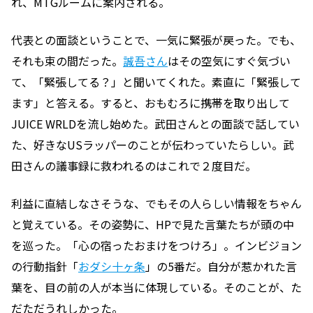
れ、MTGルームに案内される。
代表との面談ということで、一気に緊張が戻った。でも、
それも束の間だった。
誠吾さん
はその空気にすぐ気づい
て、「緊張してる？」と聞いてくれた。素直に「緊張して
ます」と答える。すると、おもむろに携帯を取り出して
JUICE WRLDを流し始めた。武田さんとの面談で話してい
た、好きなUSラッパーのことが伝わっていたらしい。武
田さんの議事録に救われるのはこれで２度目だ。
利益に直結しなさそうな、でもその人らしい情報をちゃん
と覚えている。その姿勢に、HPで見た言葉たちが頭の中
を巡った。「心の宿ったおまけをつけろ」。インビジョン
の行動指針「
おダシ十ヶ条
」の5番だ。自分が惹かれた言
葉を、目の前の人が本当に体現している。そのことが、た
だただうれしかった。