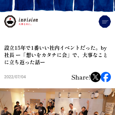
Me
設立15年で1番いい社内イベントだった。by
社長 ー「想いをカタチに会」で、大事なこと
に立ち返った話ー
Share!
2022/07/04