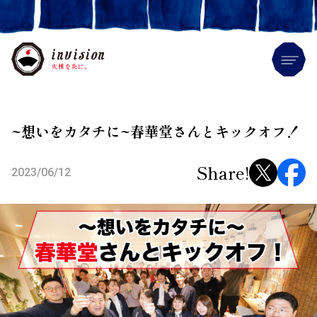
Me
~想いをカタチに~春華堂さんとキックオフ！
Share!
2023/06/12