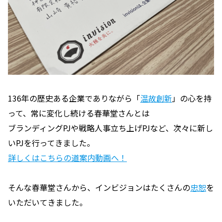
136年の歴史ある企業でありながら「
温故創新
」の心を持
って、常に変化し続ける春華堂さんとは
ブランディングPJや戦略人事立ち上げPJなど、次々に新し
いPJを行ってきました。
詳しくはこちらの道案内動画へ！
そんな春華堂さんから、インビジョンはたくさんの
忠恕
を
いただいてきました。