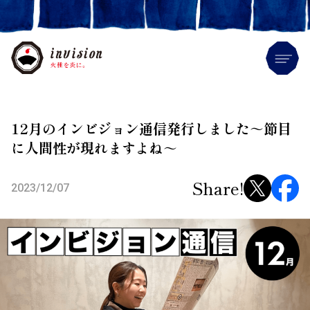
Me
12月のインビジョン通信発行しました～節目
に人間性が現れますよね～
Share!
2023/12/07