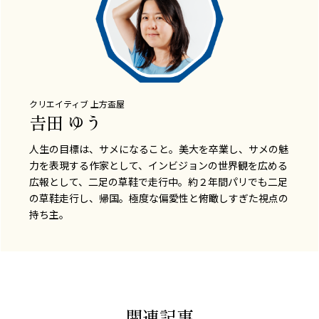
クリエイティブ
上方盃屋
𠮷田 ゆう
人生の目標は、サメになること。美大を卒業し、サメの魅
力を表現する作家として、インビジョンの世界観を広める
広報として、二足の草鞋で走行中。約２年間パリでも二足
の草鞋走行し、帰国。極度な偏愛性と俯瞰しすぎた視点の
持ち主。
関連記事