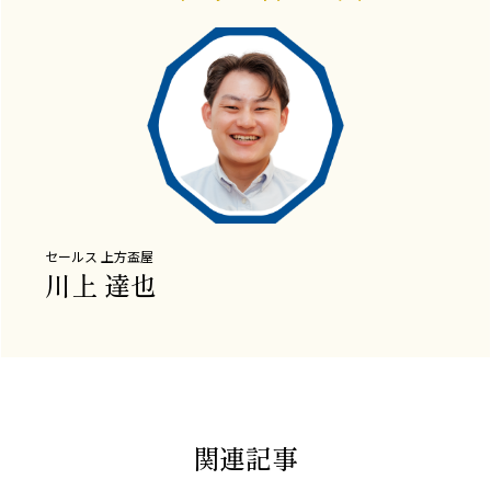
セールス
上方盃屋
川上 達也
関連記事