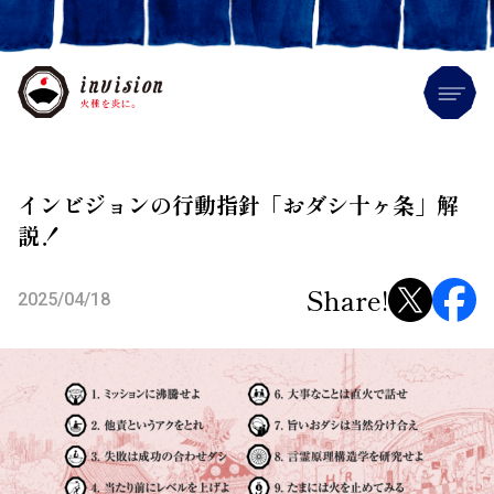
Me
インビジョンの行動指針「おダシ十ヶ条」解
説！
Share!
2025/04/18