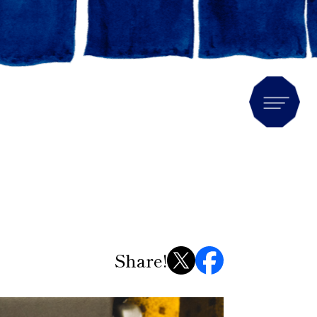
Men
」
Share!