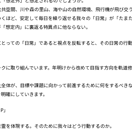
に「想定外」と想定されるのでしょうか。
公共空間、川や森の里山、海や山の自然環境、飛行機が飛び交
いくほど、安定して毎日を繰り返せる我々の「日常」が「たま
が「想定内」に裏返る特異点に他ならない。
にとっての「日常」であると視点を反転すると、その日常の行
ークに取り組んでいます。年明けから改めて目指す方向を軌道
全体が、目標や課題に向かって前進するために何をするべきな
を明確にしていきます。
IP」
言霊を体現する。そのために我々はどう行動するのか。