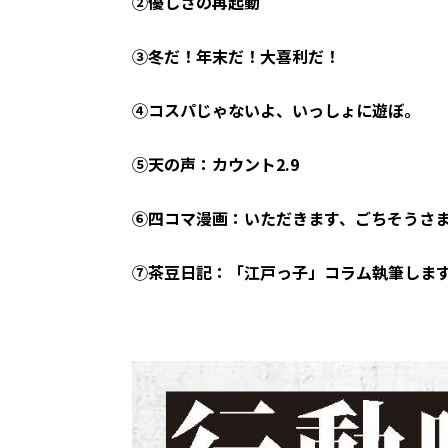
②優しさの再起動
③冬だ！年末だ！大喜利だ！
④コスパじゃないよ、いっしょに遊ぼ。
⑤天の声：カウント2.9
⑥四コマ漫画：いただきます、ごちそうさ
⑦茶豆日記：「江戸っ子」コラム執筆しま