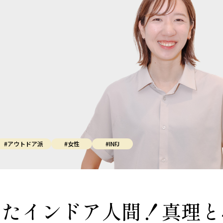
#アウトドア派
#女性
#INFJ
したインドア人間！真理と