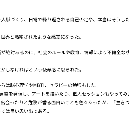
た人脈づくり、日常で繰り返される自己否定や、本当はそうし
、世界と隔絶されたような感覚になった。
質が絶対あるのに。社会のルールや教育、情報により不健全な
にかしなければという使命感に駆られた。
らは脳心理学やMBTI、セラピーの勉強もした。
amで言霊を発信し、アートを描いたり、個人セッションもやってみ
に出会ったりと危険が香る面白いことも色々あったが、「生き
っては良い思い出である。