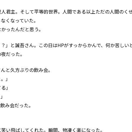
聖人君主。そして平等的世界。人間である以上ただの人間のく
らなくなっていた。
なかったんだと思う。
？」と誠吾さん。この日はHPがすっからかんで、何か苦しい
の夜だった。
さんと久方ぶりの飲み会。
よ。」
てる」
さ」
た飲み会だった。
に笑い飛ばしてくれた。瞬間、物凄く楽になった。