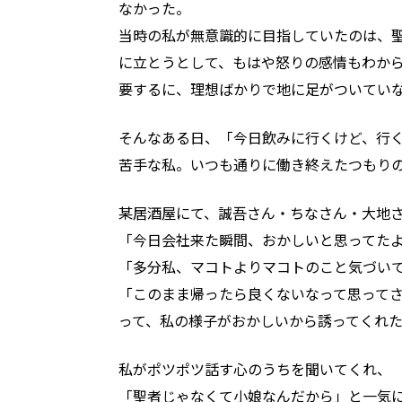
なかった。
当時の私が無意識的に目指していたのは、
に立とうとして、もはや怒りの感情もわか
要するに、理想ばかりで地に足がついてい
そんなある日、「今日飲みに行くけど、行く
苦手な私。いつも通りに働き終えたつもり
某居酒屋にて、誠吾さん・ちなさん・大地
「今日会社来た瞬間、おかしいと思ってた
「多分私、マコトよりマコトのこと気づい
「このまま帰ったら良くないなって思って
って、私の様子がおかしいから誘ってくれ
私がポツポツ話す心のうちを聞いてくれ、
「聖者じゃなくて小娘なんだから」と一気