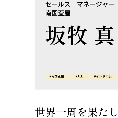
#南国盃屋
#ALL
#インドア派
世界一周を果た