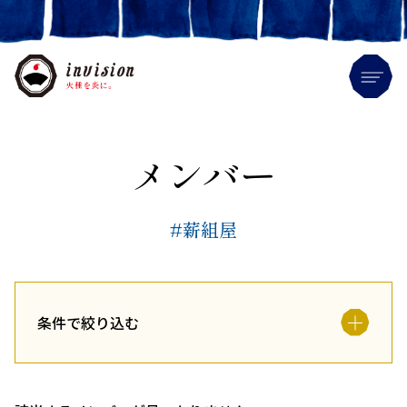
Me
メンバー
#薪組屋
条件で絞り込む