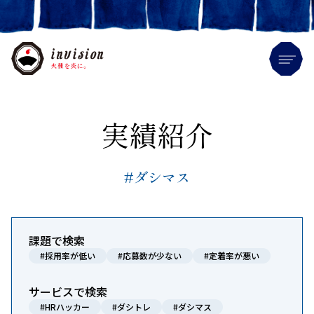
Me
実績紹介
#ダシマス
課題で検索
#採用率が低い
#応募数が少ない
#定着率が悪い
サービスで検索
#HRハッカー
#ダシトレ
#ダシマス