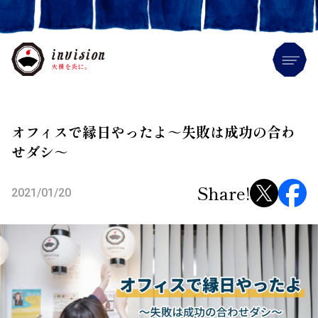
Me
オフィスで縁日やったよ～失敗は成功の合わ
せダシ～
Share!
2021/01/20