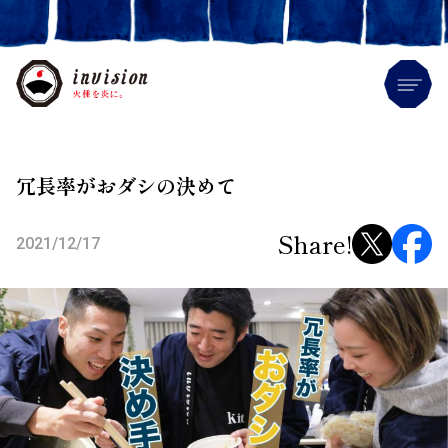
Me
冗長率がおダシの決めて
Share!
2021/12/17