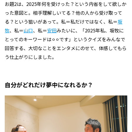
お題2は、2025年何を受けった？という内省をして欲しか
った意図と。相手理解しいてる？他の人から受け取って
る？という狙いがあって。私＝私だけではなく、私＝
坂
牧
、私＝
山口
、私＝
安田
みたいに、「2025年私、坂牧に
とってのキーワードは⚪︎⚪︎です」というクイズをみんなで
回答する、大切なことをエンタメにのせて、体感してもら
う仕上がりにしました。
自分がどれだけ夢中になれるか？