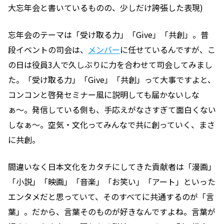
大忘年会と書いているものの、少しだけ誇張した表現)
忘年会のテーマは「受け取る力」「Give」「共創」。普
段イベントの司会は、
メンバー
に任せているんですが、こ
の日は役員3人で久しぶりに力を合わせて司会してみまし
た。「受け取る力」「Give」「共創」って大事ですよと、
コンコンと啓発セミナー風に説明しても届かないしな
ぁ〜。発信している側も、手応えがなさすぎて面白くない
しなぁ〜。空気・文化ってみんなで共に創っていく、まさ
に共創。
間違いなく日本文化をカタチにしてきた貢献者は「漫画」
「小説」「映画」「音楽」「お笑い」「アート」といった
エンタメだと思っていて、そのすべてに共通するのが「言
葉」。だから、言葉そのものが好きなんですよね。言葉が