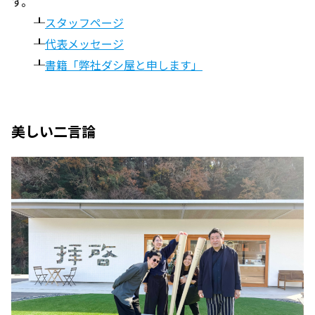
す。
┸
スタッフページ
┸
代表メッセージ
┸
書籍「弊社ダシ屋と申します」
美しい二言論