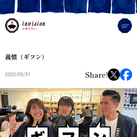
Me
義憤（ギフン）
Share!
2023/03/31