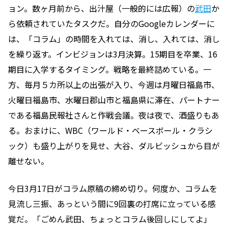
ョン。数ヶ月前から、出汁屋（一般的には広報）の
武田
か
ら依頼されていたタスクだ。自分のGoogleカレンダーに
は、「コラム」の時間を入れては、消し、入れては、消し
を繰り返す。インビジョンは3月決算。15期目を卒業、16
期目に入学するタイミング。戦略を最終詰めている。一
方、毎月５カ所以上の出張が入り、今週は月曜日福島市、
火曜日福島市、水曜日郡山市と福島県に滞在、パートナー
である福島民報社さんと作戦会議。夜は夜で、酒盛りもあ
る。おまけに、WBC（ワールド・ベースボール・クラシ
ック）も盛り上がりを見せ、大谷、ダルビッシュから目が
離せない。
今日3月17日がコラム原稿の締め切り。何度か、コラムを
見流し三振、あっという間に9回裏の打席に立っている感
覚だ。「ごめん武田、ちょっとコラム後回しにしてよ」