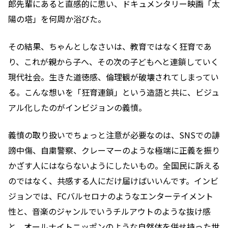
郎先輩にあると直感的に思い、ドキュメンタリー映画「太
陽の塔」を何周か浴びた。
その結果、ちゃんとしなさいは、教育ではなく狂育であ
り、これが親から子へ、その次の子どもへと連鎖していく
現代社会。生きた道徳感、倫理観が破壊されてしまってい
る。こんな想いを「狂育連鎖」という造語と共に、ビジュ
アル化したのがインビジョンの義憤。
義憤の取り扱いでちょっと注意が必要なのは、SNSでの誹
謗中傷、自粛警察、クレーマーのような極端に正義を振り
かざす人にはならないようにしたいもの。全国民に訴える
のではなく、共感する人にだけ届けばいいんです。インビ
ジョンでは、FCバルセロナのようなエンターテイメント
性と、音楽のジャンルでいうチルアウトのような抜け感
と、オールナイトニッポンのような自然体を併せ持った世