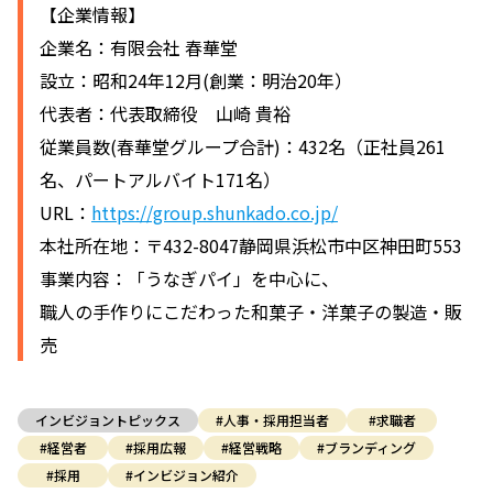
【企業情報】
企業名：有限会社 春華堂
設立：昭和24年12月(創業：明治20年）
代表者：代表取締役 山崎 貴裕
従業員数(春華堂グループ合計)：432名（正社員261
名、パートアルバイト171名）
URL：
https://group.shunkado.co.jp/
本社所在地：〒432-8047静岡県浜松市中区神田町553
事業内容：「うなぎパイ」を中心に、
職人の手作りにこだわった和菓子・洋菓子の製造・販
売
インビジョントピックス
#人事・採用担当者
#求職者
#経営者
#採用広報
#経営戦略
#ブランディング
#採用
#インビジョン紹介