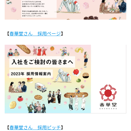
【
春華堂さん 採用ページ
】
【
春華堂さん 採用ピッチ
】