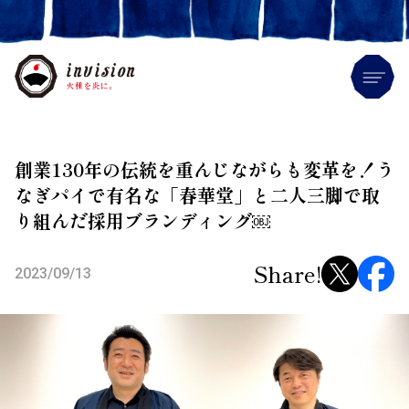
Me
創業130年の伝統を重んじながらも変革を！う
なぎパイで有名な「春華堂」と二人三脚で取
り組んだ採用ブランディング￼
Share!
2023/09/13