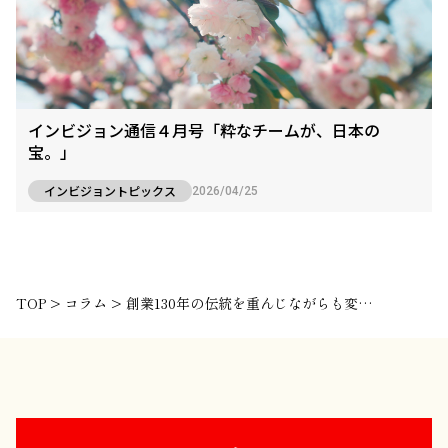
インビジョン通信４月号「粋なチームが、日本の
宝。」
インビジョントピックス
2026/04/25
TOP
>
コラム
>
創業130年の伝統を重んじながらも変革を！うなぎパイで有名な「春華堂」と二人三脚で取り組んだ採用ブランディング￼