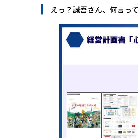
えっ？誠吾さん、何言っ