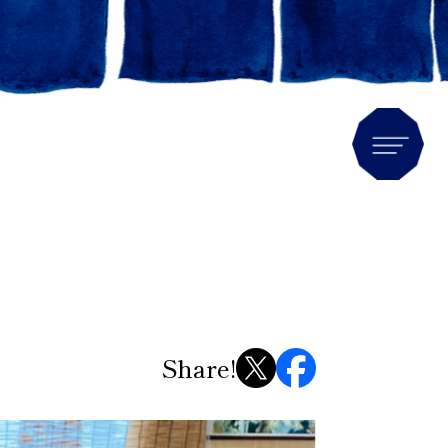
Men
Share!