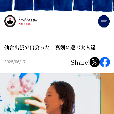
Me
仙台出張で出会った、真剣に遊ぶ大人達
Share!
2025/06/17