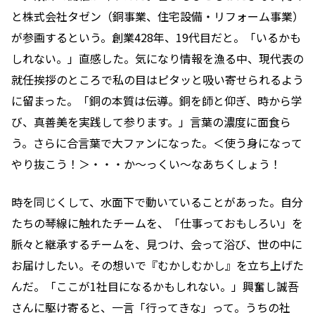
と株式会社タゼン（銅事業、住宅設備・リフォーム事業）
が参画するという。創業428年、19代目だと。「いるかも
しれない。」直感した。気になり情報を漁る中、現代表の
就任挨拶のところで私の目はピタッと吸い寄せられるよう
に留まった。「銅の本質は伝導。銅を師と仰ぎ、時から学
び、真善美を実践して参ります。」言葉の濃度に面食ら
う。さらに合言葉で大ファンになった。＜使う身になって
やり抜こう！＞・・・か〜っくい〜なあちくしょう！
時を同じくして、水面下で動いていることがあった。自分
たちの琴線に触れたチームを、「仕事っておもしろい」を
脈々と継承するチームを、見つけ、会って浴び、世の中に
お届けしたい。その想いで『むかしむかし』を立ち上げた
んだ。「ここが1社目になるかもしれない。」興奮し誠吾
さんに駆け寄ると、一言「行ってきな」って。うちの社