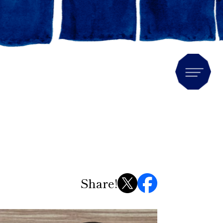
Men
Share!