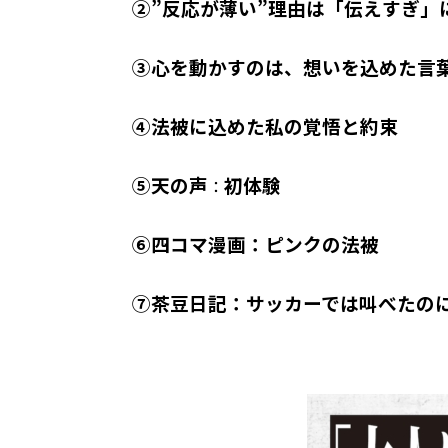
②”反応が薄い”理由は「伝えすぎ」
③心を動かすのは、想いを込めた言
④法被に込めた私の覚悟と約束
⑤天の声
初体験
：
⑥四コマ漫画：
ピンクの法被
⑦茶豆日記：サッカーでは叫べたの