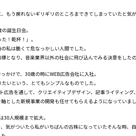
、もう戻れないギリギリのところまできてしまっていたと気が
歳の誕生日会。
った！乾杯！」。
時の私は脆くて危なっかしい人間でした。
目標となり、音楽業界以外の社会に飛び込んでみる決意をした
っかけで、30歳の時にWEB広告会社に入社。
になりたいという、とてもシンプルなものでした。
イト広告を通して、クリエイティブデザイン、記事ライティング
を軸とした新規事業の開発も任せてもらえるようになっていま
は30人規模まで拡大。
き、気がついたら私がいちばんの古株になっていたそんな時、
した。