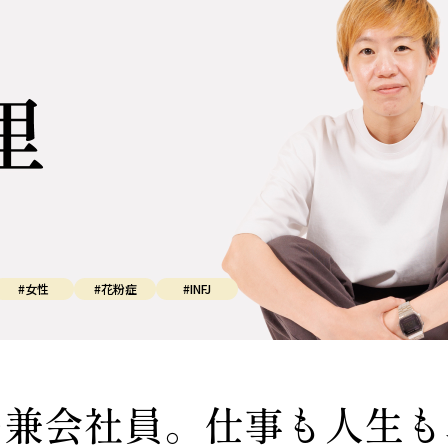
#女性
#花粉症
#INFJ
ー兼会社員。仕事も人生も