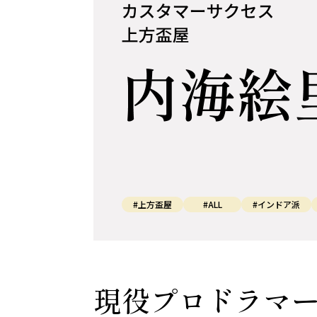
#上方盃屋
#ALL
#インドア派
現役プロドラマ