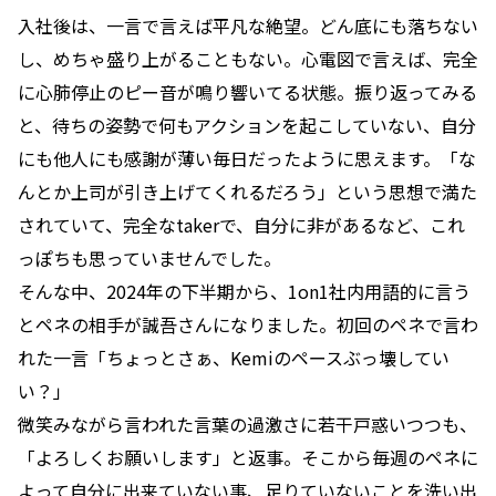
入社後は、一言で言えば平凡な絶望。どん底にも落ちない
し、めちゃ盛り上がることもない。心電図で言えば、完全
に心肺停止のピー音が鳴り響いてる状態。振り返ってみる
と、待ちの姿勢で何もアクションを起こしていない、自分
にも他人にも感謝が薄い毎日だったように思えます。「な
んとか上司が引き上げてくれるだろう」という思想で満た
されていて、完全なtakerで、自分に非があるなど、これ
っぽちも思っていませんでした。
そんな中、2024年の下半期から、1on1社内用語的に言う
とペネの相手が誠吾さんになりました。初回のペネで言わ
れた一言「ちょっとさぁ、Kemiのペースぶっ壊してい
い？」
微笑みながら言われた言葉の過激さに若干戸惑いつつも、
「よろしくお願いします」と返事。そこから毎週のペネに
よって自分に出来ていない事、足りていないことを洗い出