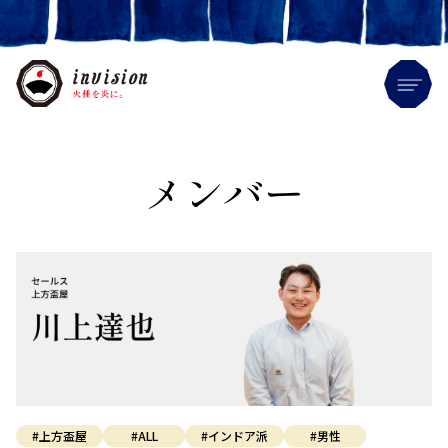
Me
メンバー
#上方盃屋
#ALL
#インドア派
#男性