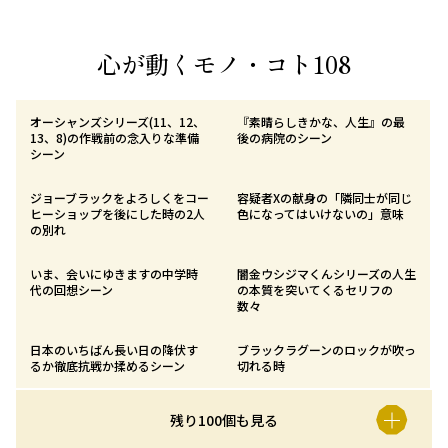
心が動くモノ・コト108
オーシャンズシリーズ(11、12、
『素晴らしきかな、人生』の最
13、8)の作戦前の念入りな準備
後の病院のシーン
シーン
ジョーブラックをよろしくをコー
容疑者Xの献身の「隣同士が同じ
ヒーショップを後にした時の2人
色になってはいけないの」意味
の別れ
いま、会いにゆきますの中学時
闇金ウシジマくんシリーズの人生
代の回想シーン
の本質を突いてくるセリフの
数々
日本のいちばん長い日の降伏す
ブラックラグーンのロックが吹っ
るか徹底抗戦か揉めるシーン
切れる時
残り100個も見る