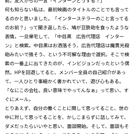
前。友人からの一言「インターンどうする？」
何も知らない私は、最初映画のタイトルのことでも言って
るのかと思いました。「インターステラーのこと言ってる
のお前？」って聞き返したら、鳩が豆鉄砲を食ったような
表情。一旦帰宅して、「中目黒 広告代理店 インター
ン」と検索。中目黒はお洒落そう、広告代理店は魔貫光殺
砲みたいで強そう、という不可解な理由で選択。そこで検
索の一番上に出てきたのが、インビジョンだったという偶
然。HPを回遊してると、メンバー全員の自己紹介があっ
て、一人ひとり事細かく書かれていて、遊び心もある。
「なにこの会社。良い意味でやってんなぁ」って思い、す
ぐにメール。
とりあえず、自分の働くことに関して思ってること、世の
中に対して思ってることを、かしこまらずに話してみて、
ダメだったらいいやと思い、面談開始。そして、面談もそ