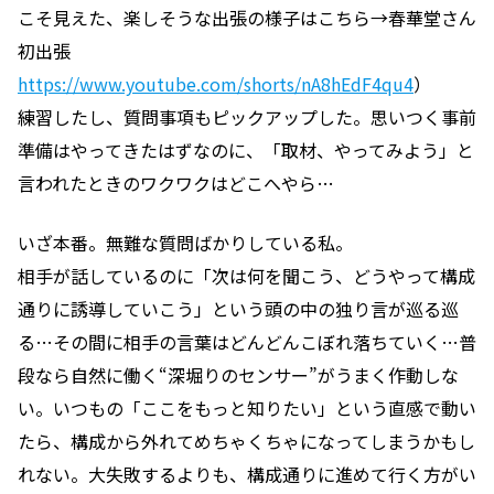
こそ見えた、楽しそうな出張の様子はこちら→春華堂さん
初出張
https://www.youtube.com/shorts/nA8hEdF4qu4
）
練習したし、質問事項もピックアップした。思いつく事前
準備はやってきたはずなのに、「取材、やってみよう」と
言われたときのワクワクはどこへやら…
いざ本番。無難な質問ばかりしている私。
相手が話しているのに「次は何を聞こう、どうやって構成
通りに誘導していこう」という頭の中の独り言が巡る巡
る…その間に相手の言葉はどんどんこぼれ落ちていく…普
段なら自然に働く“深堀りのセンサー”がうまく作動しな
い。いつもの「ここをもっと知りたい」という直感で動い
たら、構成から外れてめちゃくちゃになってしまうかもし
れない。大失敗するよりも、構成通りに進めて行く方がい