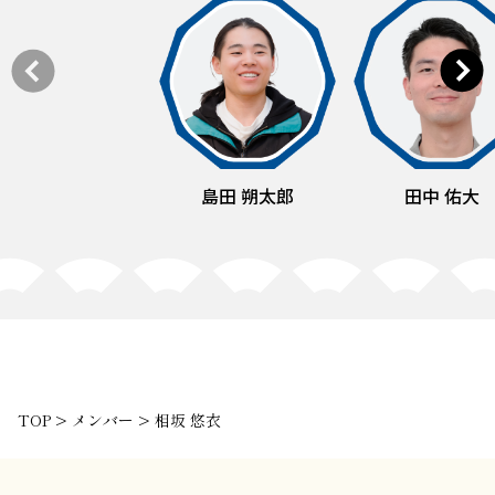
島田 朔太郎
田中 佑大
TOP
>
メンバー
>
相坂 悠衣