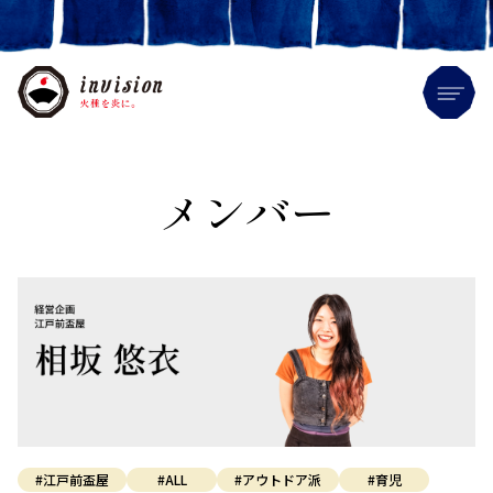
Me
メンバー
#江戸前盃屋
#ALL
#アウトドア派
#育児