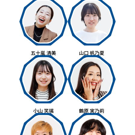
五十嵐 清美
山口 帆乃夏
小山 笑璃
鶴原 実乃莉