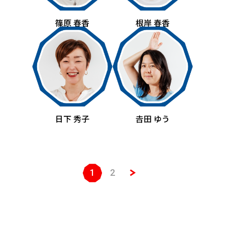
篠原 春香
根岸 春香
日下 秀子
𠮷田 ゆう
1
2