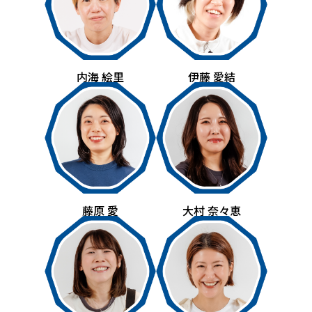
内海 絵里
伊藤 愛結
藤原 愛
大村 奈々恵