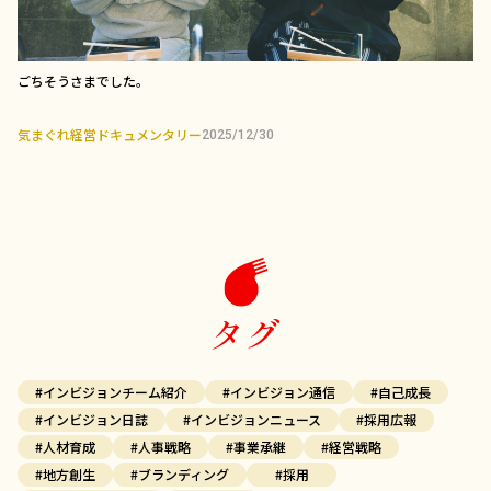
ごちそうさまでした。
気まぐれ経営ドキュメンタリー
2025/12/30
タグ
#インビジョンチーム紹介
#インビジョン通信
#自己成長
#インビジョン日誌
#インビジョンニュース
#採用広報
#人材育成
#人事戦略
#事業承継
#経営戦略
#地方創生
#ブランディング
#採用