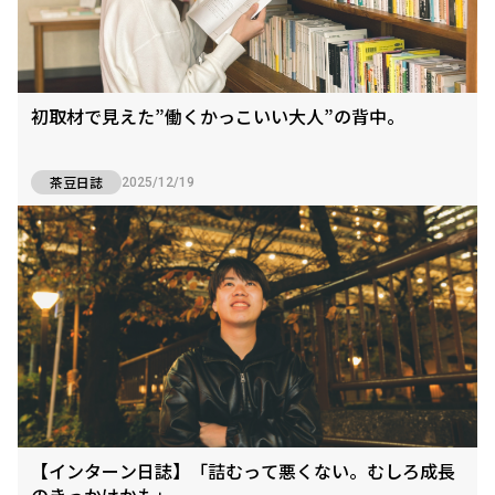
初取材で見えた”働くかっこいい大人”の背中。
茶豆日誌
2025/12/19
【インターン日誌】「詰むって悪くない。むしろ成長
のきっかけかも」