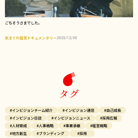
ごちそうさまでした。
気まぐれ経営ドキュメンタリー
2025/12/30
タグ
#インビジョンチーム紹介
#インビジョン通信
#自己成長
#インビジョン日誌
#インビジョンニュース
#採用広報
#人材育成
#人事戦略
#事業承継
#経営戦略
#地方創生
#ブランディング
#採用