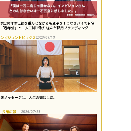
創業130年の伝統を重んじながらも変革を！うなぎパイで有名
な「春華堂」と二人三脚で取り組んだ採用ブランディング￼
インビジョントピックス
2023/09/13
代表メッセージは、人生の棚卸しだ。
採用広報
2026/07/28