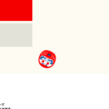
わせ
e 天神西通」