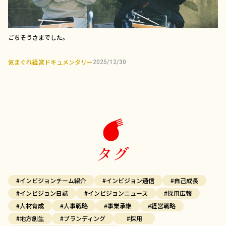
ごちそうさまでした。
気まぐれ経営ドキュメンタリー
2025/12/30
タグ
#インビジョンチーム紹介
#インビジョン通信
#自己成長
#インビジョン日誌
#インビジョンニュース
#採用広報
#人材育成
#人事戦略
#事業承継
#経営戦略
#地方創生
#ブランディング
#採用