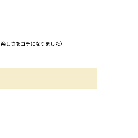
、
）
る楽しさをゴチになりました）