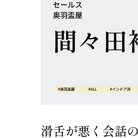
#奥羽盃屋
#ALL
#インドア派
滑舌が悪く会話の