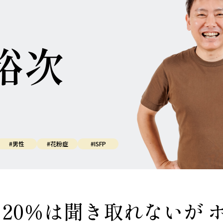
#男性
#花粉症
#ISFP
20％は聞き取れないが 