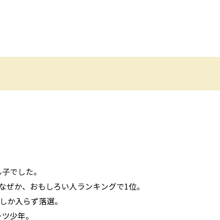
ん子でした。
なぜか、おもしろい人ランキングで1位。
票しか入らず落選。
ーツ少年。