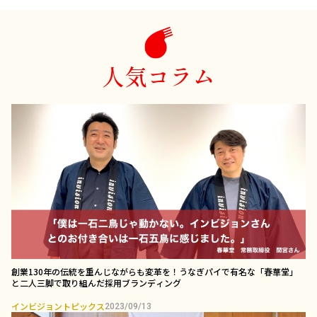
人気コラム
創業130年の伝統を重んじながらも変革を！うなぎパイで有名な「春華堂」
と二人三脚で取り組んだ採用ブランディング￼
インビジョントピックス
2023/09/13