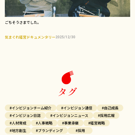
ごちそうさまでした。
気まぐれ経営ドキュメンタリー
2025/12/30
タグ
#インビジョンチーム紹介
#インビジョン通信
#自己成長
#インビジョン日誌
#インビジョンニュース
#採用広報
#人材育成
#人事戦略
#事業承継
#経営戦略
#地方創生
#ブランディング
#採用