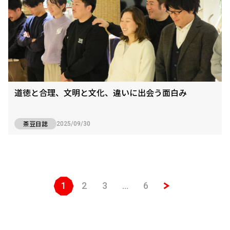
道徳と合理、文明と文化、違いに出会う面白み
茶豆日誌
2025/09/30
1
2
3
…
6