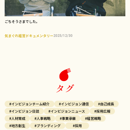
ごちそうさまでした。
気まぐれ経営ドキュメンタリー
2025/12/30
タグ
#インビジョンチーム紹介
#インビジョン通信
#自己成長
#インビジョン日誌
#インビジョンニュース
#採用広報
#人材育成
#人事戦略
#事業承継
#経営戦略
#地方創生
#ブランディング
#採用